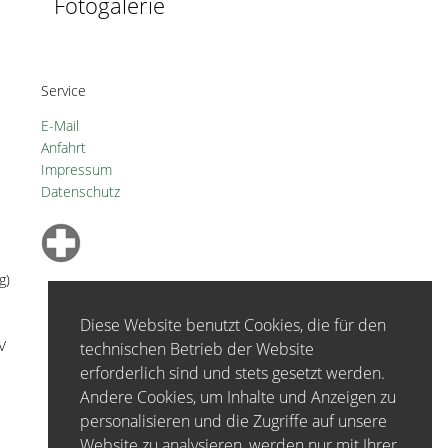
Fotogalerie
Service
E-Mail
Anfahrt
Impressum
Datenschutz
g)
Diese Website benutzt Cookies, die für den
V
technischen Betrieb der Website
erforderlich sind und stets gesetzt werden.
Andere Cookies, um Inhalte und Anzeigen zu
personalisieren und die Zugriffe auf unsere
Website zu analysieren, werden nur mit Ihrer