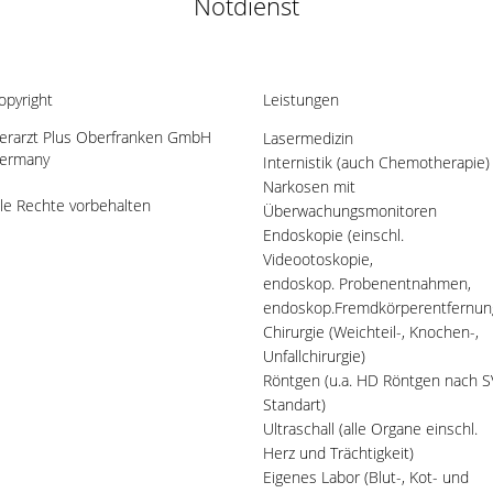
Notdienst
opyright
Leistungen
ierarzt Plus Oberfranken GmbH
Lasermedizin
ermany
Internistik (auch Chemotherapie)
Narkosen mit
lle Rechte vorbehalten
Überwachungsmonitoren
Endoskopie (einschl.
Videootoskopie,
endoskop. Probenentnahmen,
endoskop.Fremdkörperentfernun
Chirurgie (Weichteil-, Knochen-,
Unfallchirurgie)
Röntgen (u.a. HD Röntgen nach S
Standart)
Ultraschall (alle Organe einschl.
Herz und Trächtigkeit)
Eigenes Labor (Blut-, Kot- und