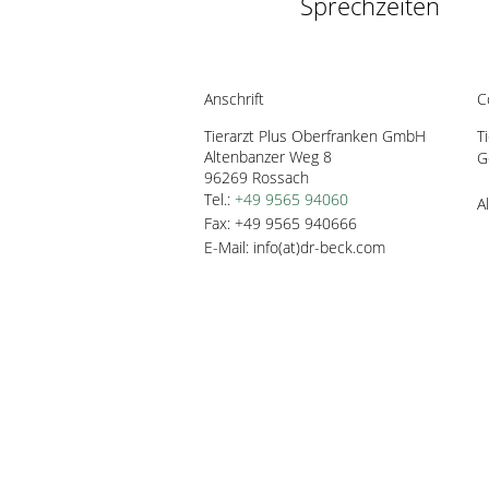
Sprechzeiten
Anschrift
C
Tierarzt Plus Oberfranken GmbH
T
Altenbanzer Weg 8 
G
96269 
Rossach
Tel.:
+49 9565 94060
A
Fax: +49 9565 940666
E-Mail: info(at)dr-beck.com