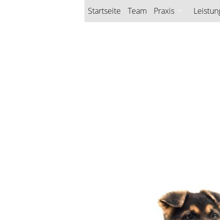
Startseite
Team
Praxis
Leistun
Praxis
Untersuchung
Röntgen
Röntgen Dental
Operation
Lasermedizin
Station