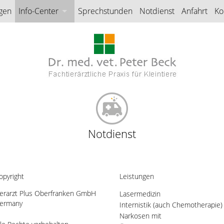
gen
Info-Center
Sprechstunden
Notdienst
Anfahrt
Ko
Fotogalerie
Co
Notdienst
opyright
Leistungen
ierarzt Plus Oberfranken GmbH
Lasermedizin
ermany
Internistik (auch Chemotherapie)
Narkosen mit