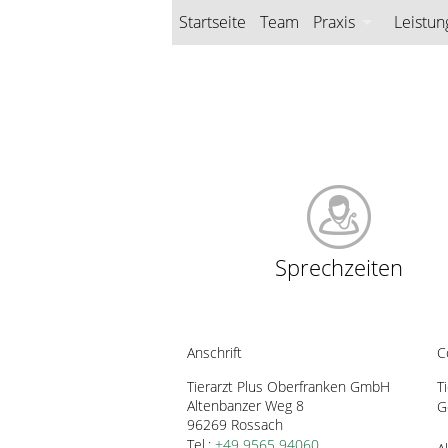
Startseite
Team
Praxis
Leistun
Praxis
Untersuchung
Röntgen
Röntgen Dental
Operation
Sprechzeiten
Lasermedizin
Station
Anschrift
C
Tierarzt Plus Oberfranken GmbH
T
Altenbanzer Weg 8 
G
96269 
Rossach
Tel.:
+49 9565 94060