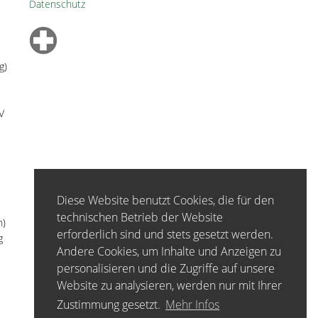
Datenschutz
g)
V
Diese Website benutzt Cookies, die für den
technischen Betrieb der Website
n)
erforderlich sind und stets gesetzt werden.
g
Andere Cookies, um Inhalte und Anzeigen zu
personalisieren und die Zugriffe auf unsere
Website zu analysieren, werden nur mit Ihrer
Zustimmung gesetzt.
Mehr Infos