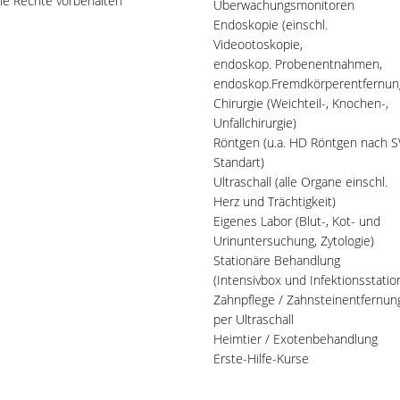
lle Rechte vorbehalten
Überwachungsmonitoren
Endoskopie (einschl.
Videootoskopie,
endoskop. Probenentnahmen,
endoskop.Fremdkörperentfernun
Chirurgie (Weichteil-, Knochen-,
Unfallchirurgie)
Röntgen (u.a. HD Röntgen nach S
Standart)
Ultraschall (alle Organe einschl.
Herz und Trächtigkeit)
Eigenes Labor (Blut-, Kot- und
Urinuntersuchung, Zytologie)
Stationäre Behandlung
(Intensivbox und Infektionsstatio
Zahnpflege / Zahnsteinentfernun
per Ultraschall
Heimtier / Exotenbehandlung
Erste-Hilfe-Kurse